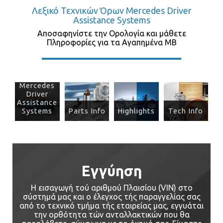
Λεξικό Τεχνικών Όρων Mercedes Driver
Assistance Systems
Αποσαφηνίστε την Ορολογία και μάθετε
Πληροφορίες για τα Αγαπημένα ΜΒ
Mercedes
Driver
Assistance
Systems
Parts Info
Highlights
Tech Info
Εγγύηση
Η εισαγωγή τού αριθμού Πλαισίου (VIN) στο
σύστημά μας και ο έλεγχος τής παραγγελίας σας
από το τεχνικό τμήμα τής εταιρείας μας, εγγυάται
την ορθότητα τών ανταλλακτικών που θα