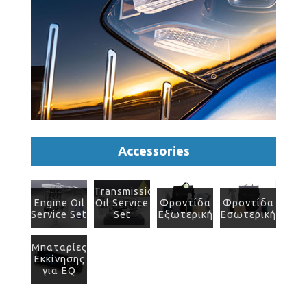
Accessories
Transmission
Engine Oil
Oil Service
Φροντίδα
Φροντίδα
Service Set
Set
Εξωτερική
Εσωτερική
Μπαταρίες
Εκκίνησης
για EQ