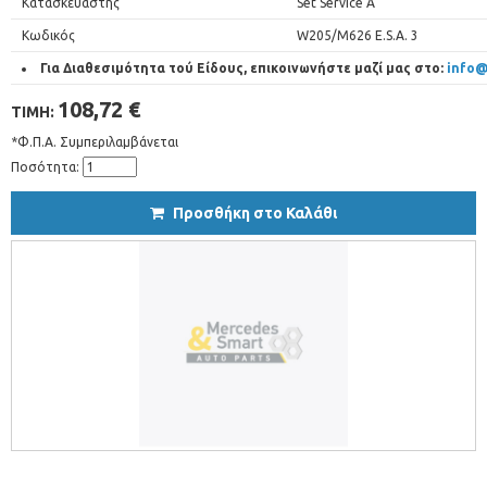
Κατασκευαστής
Set Service A
Κωδικός
W205/M626 E.S.A. 3
Για Διαθεσιμότητα τού Είδους, επικοινωνήστε μαζί μας στο:
info@
108,72 €
ΤΙΜΗ:
*Φ.Π.Α. Συμπεριλαμβάνεται
Ποσότητα:
Προσθήκη στο Καλάθι